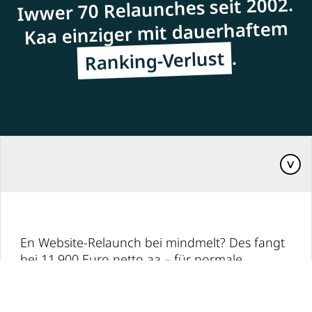
Iwwer 70 Relaunches seit 2002.
Kaa einziger mit dauerhaftem
.
Ranking-Verlust
En Website-Relaunch bei mindmelt? Des fangt
bei 11.900 Euro netto aa – für normale
Projekte bis 30 Seide, CMS-Migration inklusive.
Willste mehr, kostet en Business-Relaunch ab
18.900 Euro. Und wenn's richtig groß wird –