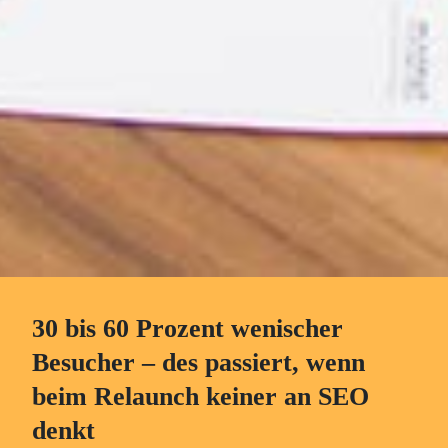
30 bis 60 Prozent wenischer
Besucher – des passiert, wenn
beim Relaunch keiner an SEO
denkt