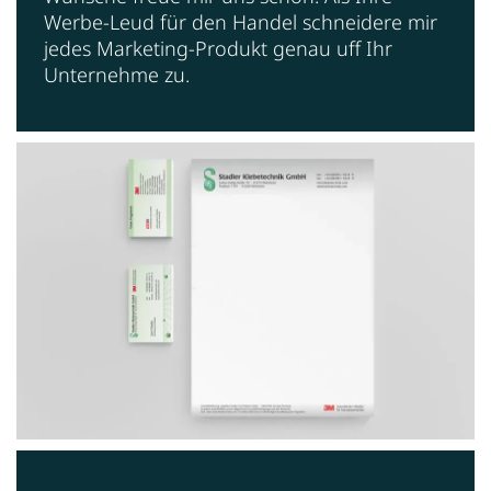
Werbe-Leud für den Handel schneidere mir
jedes Marketing-Produkt genau uff Ihr
Unternehme zu.