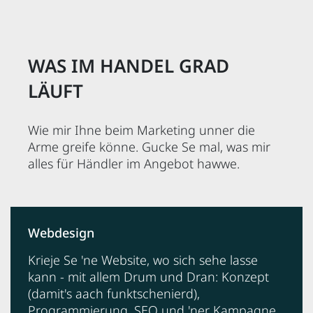
WAS IM HANDEL GRAD
LÄUFT
Wie mir Ihne beim Marketing unner die
Arme greife könne. Gucke Se mal, was mir
alles für Händler im Angebot hawwe.
Webdesign
Krieje Se 'ne Website, wo sich sehe lasse
kann - mit allem Drum und Dran: Konzept
(damit's aach funktschenierd),
Programmierung, SEO und 'ner Kampagne,