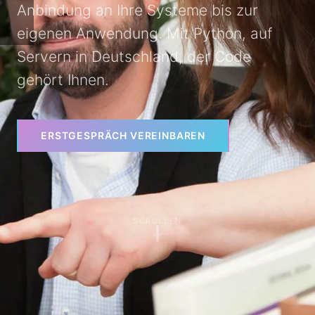
Anbindung an Ihre Systeme bis zur
eigenen Anwendung. Mit Python, auf
Servern in Deutschland, der Code
gehört Ihnen.
ERSTGESPRÄCH VEREINBAREN
SCROLLEN