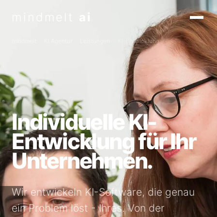
mindmelt
ai
mindmelt
KI Agentur
Leistungen
KI-Entwicklung
Individuelle KI-
Entwicklung für Ihr
Unternehmen.
Wir entwickeln KI-Software, die genau
ein Problem löst - Ihres. Von der