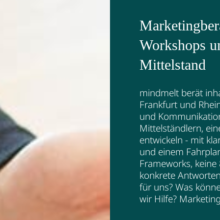
Marketingber
Workshops un
Mittelstand
mindmelt berät in
Frankfurt und Rhei
und Kommunikation.
Mittelständlern, ein
entwickeln - mit kla
und einem Fahrplan
Frameworks, keine 
konkrete Antworten
für uns? Was könn
wir Hilfe? Marketin