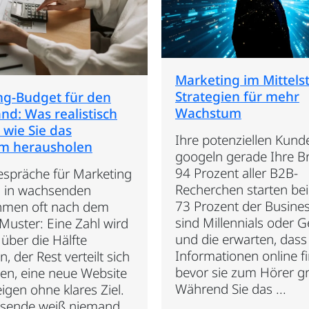
Marketing im Mittels
Strategien für mehr
ng-Budget für den
Wachstum
and: Was realistisch
d wie Sie das
Ihre potenziellen Kund
m herausholen
googeln gerade Ihre B
94 Prozent aller B2B-
spräche für Marketing
Recherchen starten bei
n in wachsenden
73 Prozent der Busine
hmen oft nach dem
sind Millennials oder G
Muster: Eine Zahl wird
und die erwarten, dass 
über die Hälfte
Informationen online f
n, der Rest verteilt sich
bevor sie zum Hörer gr
en, eine neue Website
Während Sie das ...
igen ohne klares Ziel.
esende weiß niemand