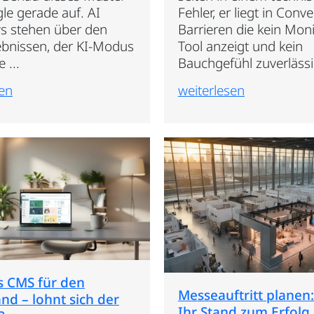
le gerade auf. AI
Fehler, er liegt in Conv
s stehen über den
Barrieren die kein Moni
bnissen, der KI-Modus
Tool anzeigt und kein
 ...
Bauchgefühl zuverlässig
sen
weiterlesen
s CMS für den
Messeauftritt planen:
and – lohnt sich der
Ihr Stand zum Erfolg