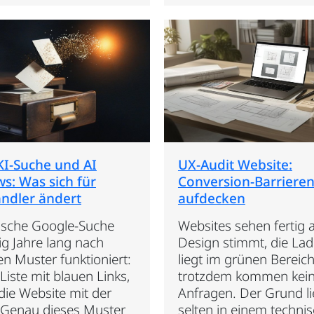
KI-Suche und AI
UX-Audit Website:
s: Was sich für
Conversion-Barriere
ändler ändert
aufdecken
sische Google-Suche
Websites sehen fertig 
ig Jahre lang nach
Design stimmt, die Lad
n Muster funktioniert:
liegt im grünen Bereic
Liste mit blauen Links,
trotzdem kommen kei
 die Website mit der
Anfragen. Der Grund li
 Genau dieses Muster
selten in einem techni