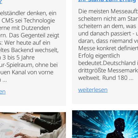
?
Die meisten Messeauftr
telständler denken, ein
scheitern nicht am Stan
 CMS sei Technologie
scheitern an dem, was
erne mit Dutzenden
und danach passiert - 
rn. Das Gegenteil zeigt
daran, dass niemand v
s: Wer heute auf ein
Messe konkret definier
ltes Backend wechselt,
Erfolg eigentlich
h 3 bis 5 Jahre
bedeutet.Deutschland i
ur-Spielraum, ohne bei
drittgrößte Messemark
uen Kanal von vorne
weltweit. Rund 180 ...
...
weiterlesen
sen