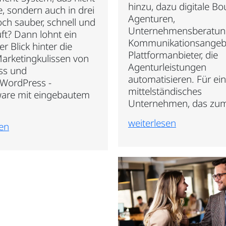
hinzu, dazu digitale Bo
, sondern auch in drei
Agenturen,
och sauber, schnell und
Unternehmensberatun
uft? Dann lohnt ein
Kommunikationsangeb
r Blick hinter die
Plattformanbieter, die
arketingkulissen von
Agenturleistungen
ss und
automatisieren. Für ein
WordPress -
mittelständisches
are mit eingebautem
Unternehmen, das zum 
weiterlesen
sen