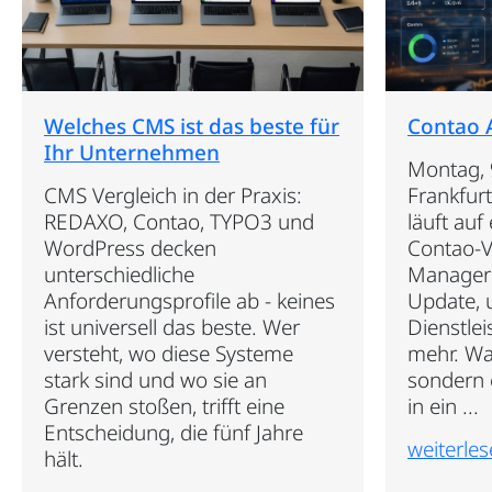
Welches CMS ist das beste für
Contao 
Ihr Unternehmen
Montag, 
CMS Vergleich in der Praxis:
Frankfur
REDAXO, Contao, TYPO3 und
läuft auf
WordPress decken
Contao-V
unterschiedliche
Manager 
Anforderungsprofile ab - keines
Update, 
ist universell das beste. Wer
Dienstlei
versteht, wo diese Systeme
mehr. Was 
stark sind und wo sie an
sondern e
Grenzen stoßen, trifft eine
in ein ...
Entscheidung, die fünf Jahre
weiterle
hält.