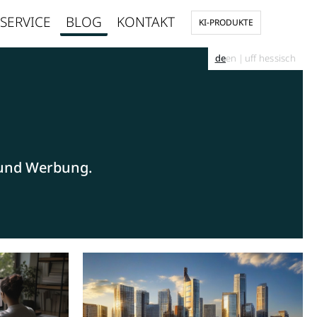
SERVICE
BLOG
KONTAKT
KI-PRODUKTE
de
en
|
uff hessisch
 und Werbung.