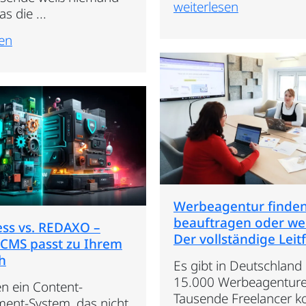
weiterlesen
s die ...
sen
Werbeagentur finden
beauftragen oder we
ss vs. REDAXO –
Der vollständige Leit
 CMS passt zu Ihrem
h
Es gibt in Deutschland
15.000 Werbeagenture
en ein Content-
Tausende Freelancer
nt-System, das nicht