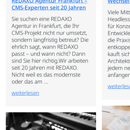
REDAXO Agentur Frankfurt –
Wechsel
CMS-Experten seit 20 Jahren
Viele Mit
Sie suchen eine REDAXO
Headless
Agentur in Frankfurt, die Ihr
für Konz
CMS-Projekt nicht nur umsetzt,
Entwickle
sondern langfristig betreut? Die
die Praxi
ehrlich sagt, wann REDAXO
entkoppe
passt – und wann nicht? Dann
kauft sic
sind Sie hier richtig.Wir arbeiten
Architekt
seit 20 Jahren mit REDAXO.
jedem ne
Nicht weil es das modernste
anfangen 
oder das am ...
weiterle
weiterlesen