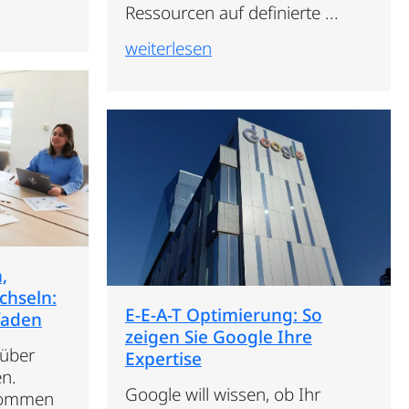
Ressourcen auf definierte ...
weiterlesen
,
chseln:
E-E-A-T Optimierung: So
faden
zeigen Sie Google Ihre
 über
Expertise
n.
Google will wissen, ob Ihr
 kommen