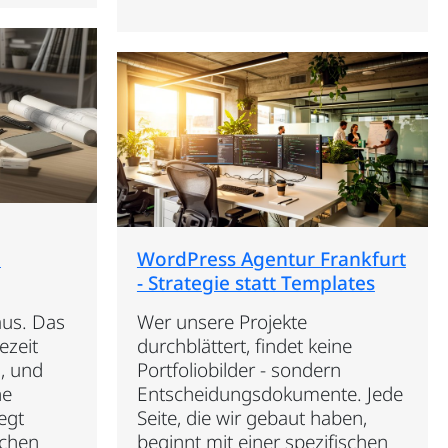
n
WordPress Agentur Frankfurt
- Strategie statt Templates
aus. Das
Wer unsere Projekte
ezeit
durchblättert, findet keine
h, und
Portfoliobilder - sondern
ne
Entscheidungsdokumente. Jede
egt
Seite, die wir gebaut haben,
schen
beginnt mit einer spezifischen