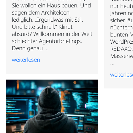
Sie wollen ein Haus bauen. Und
nur heute
sagen dem Architekten
Jahren n
lediglich: „Irgendwas mit Stil.
sicher lä
Und bitte schnell.“ Klingt
nüchterne
absurd? Willkommen in der Welt
bunten M
schlechter Agenturbriefings.
WordPre
Denn genau ...
REDAXO.
Massenw
weiterlesen
...
weiterle