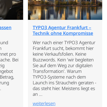
assen
TYPO3 Agentur Frankfurt –
Technik ohne Kompromisse
 und
Wer nach einer TYPO3 Agentur
n
Frankfurt sucht, bekommt hier
hnet pro
keine Verkaufsfolien. Keine
rache. Bei
Buzzwords. Kein 'wir begleiten
zig
Sie auf dem Weg zur digitalen
Angebot
Transformation'. Warum
 Betrag,
TYPO3-Systeme nach dem
erung
Launch ins Straucheln geraten -
.
das steht hier. Meistens liegt es
an ...
weiterlesen