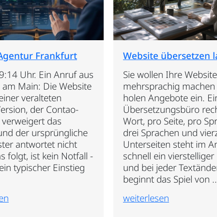
Agentur Frankfurt
Website übersetzen l
9:14 Uhr. Ein Anruf aus
Sie wollen Ihre Website
t am Main: Die Website
mehrsprachig machen
 einer veralteten
holen Angebote ein. Ei
ersion, der Contao-
Übersetzungsbüro rec
verweigert das
Wort, pro Seite, pro Sp
und der ursprüngliche
drei Sprachen und vier
ster antwortet nicht
Unterseiten steht im 
folgt, ist kein Notfall -
schnell ein vierstelliger
in typischer Einstieg
und bei jeder Textänd
beginnt das Spiel von ..
sen
weiterlesen