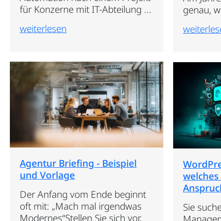
für Konzerne mit IT-Abteilung ...
genau, wa
weiterlesen
weiterle
Agentur Briefing - Beispiel
WordPre
und Vorlage
welches
Anspruc
Der Anfang vom Ende beginnt
oft mit: „Mach mal irgendwas
Sie such
Modernes“Stellen Sie sich vor,
Manageme