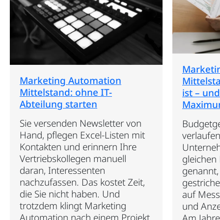
Marketi
Marketing Automation
Mittelst
Mittelstand: ohne IT-
ist – un
Abteilung starten
Maximu
Sie versenden Newsletter von
Budgetge
Hand, pflegen Excel-Listen mit
verlaufe
Kontakten und erinnern Ihre
Unterne
Vertriebskollegen manuell
gleichen 
daran, Interessenten
genannt, 
nachzufassen. Das kostet Zeit,
gestriche
die Sie nicht haben. Und
auf Mess
trotzdem klingt Marketing
und Anze
Automation nach einem Projekt
Am Jahr