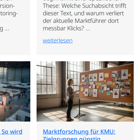
ersion-
These: Welche Suchabsicht trifft
toring-
dieser Text, und warum verliert
der aktuelle Marktführer dort
 ...
messbar Klicks? ...
weiterlesen
 So wird
Marktforschung für KMU:
Zielgruppen günstig