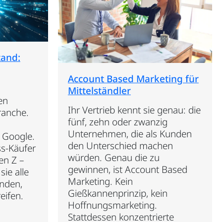
tand:
Account Based Marketing für
Mittelständler
en
Ihr Vertrieb kennt sie genau: die
ranche.
fünf, zehn oder zwanzig
Unternehmen, die als Kunden
 Google.
den Unterschied machen
ss-Käufer
würden. Genau die zu
en Z –
gewinnen, ist Account Based
sie alle
Marketing. Kein
inden,
Gießkannenprinzip, kein
eifen.
Hoffnungsmarketing.
Stattdessen konzentrierte