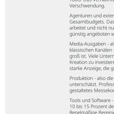
Verschwendung.
Agenturen und extern
Gesamtbudgets. Das kl
arbeitet und nicht n
günstig angeboten wi
Media-Ausgaben - al
klassischen Kanälen 
groß ist. Viele Unte
Kreation zu investier
starke Anzeige, die ge
Produktion - also die
unterschätzt. Profess
gestaltetes Messekonz
Tools und Software 
10 bis 15 Prozent de
Regelmäßige Bereinig