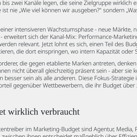
 bis zwei Kanäle legen, die seine Zielgruppe wirklich e
e ist nie „Wie viel können wir ausgeben?" sondern „Wa
einer intensiveren Wachstumsphase - neue Märkte, n
- erweitert sich der Kanal-Mix: Performance-Marketing
rden relevant. Jetzt lohnt es sich, einen Teil des Bud
tieren, die dort einspringen, wo intern Kapazität oder 
derer, die gegen etablierte Marken antreten, denken
nen nicht überall gleichzeitig präsent sein - aber sie 
besser sein als alle anderen. Diese Fokus-Strategie is
 Vorteil gegenüber Wettbewerbern, die ihr Budget über 
t wirklich verbraucht
tentreiber im Marketing-Budget sind Agentur, Media,
s zwischen ihnen entscheidet maßgeblich über Effizie