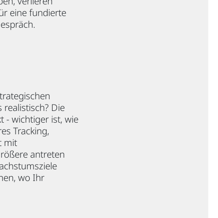
en, verlieren
r eine fundierte
gespräch.
strategischen
realistisch? Die
- wichtiger ist, wie
es Tracking,
 mit
rößere antreten
Wachstumsziele
nen, wo Ihr