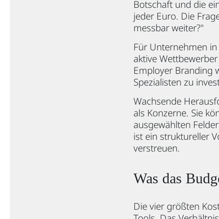
Botschaft und die ein
jeder Euro. Die Frag
messbar weiter?"
Für Unternehmen in 
aktive Wettbewerber 
Employer Branding we
Spezialisten zu inves
Wachsende Herausfor
als Konzerne. Sie kön
ausgewählten Feldern 
ist ein struktureller
verstreuen.
Was das Budge
Die vier größten Kos
Tools. Das Verhältni