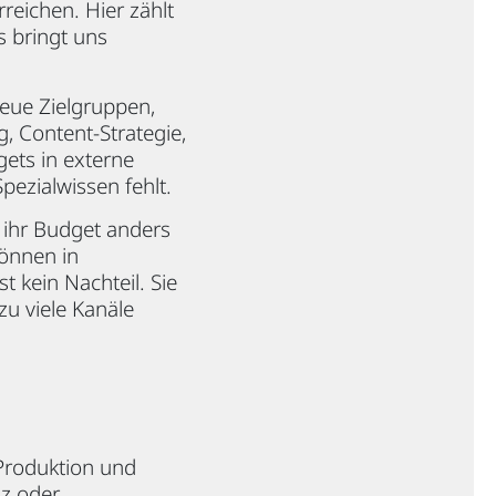
rreichen. Hier zählt
s bringt uns
eue Zielgruppen,
, Content-Strategie,
gets in externe
Spezialwissen fehlt.
 ihr Budget anders
können in
t kein Nachteil. Sie
zu viele Kanäle
 Produktion und
nz oder