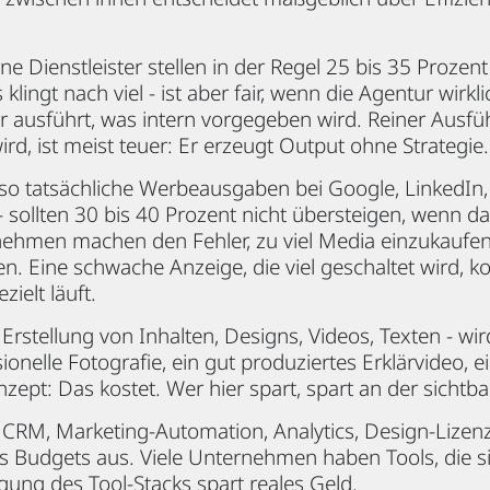
e Dienstleister stellen in der Regel 25 bis 35 Prozent
ingt nach viel - ist aber fair, wenn die Agentur wirkli
ur ausführt, was intern vorgegeben wird. Reiner Ausfü
rd, ist meist teuer: Er erzeugt Output ohne Strategie.
so tatsächliche Werbeausgaben bei Google, LinkedIn,
- sollten 30 bis 40 Prozent nicht übersteigen, wenn d
rnehmen machen den Fehler, zu viel Media einzukaufe
en. Eine schwache Anzeige, die viel geschaltet wird, k
zielt läuft.
 Erstellung von Inhalten, Designs, Videos, Texten - wi
ionelle Fotografie, ein gut produziertes Erklärvideo, 
ept: Das kostet. Wer hier spart, spart an der sichtbar
- CRM, Marketing-Automation, Analytics, Design-Lizen
s Budgets aus. Viele Unternehmen haben Tools, die si
ung des Tool-Stacks spart reales Geld.