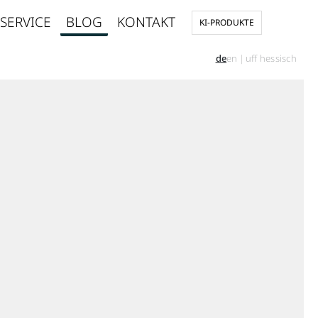
SERVICE
BLOG
KONTAKT
KI-PRODUKTE
de
en
|
uff hessisch