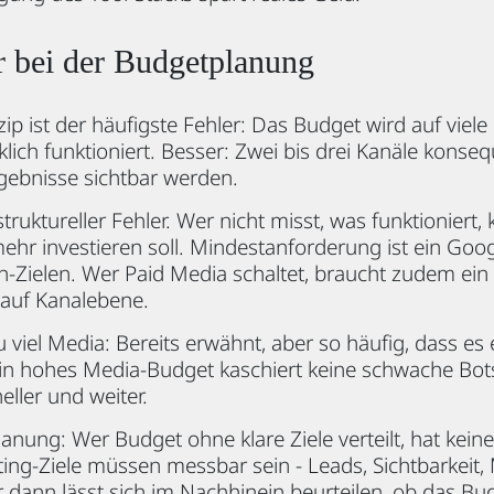
r bei der Budgetplanung
p ist der häufigste Fehler: Das Budget wird auf viele 
klich funktioniert. Besser: Zwei bis drei Kanäle konse
rgebnisse sichtbar werden.
struktureller Fehler. Wer nicht misst, was funktioniert,
ehr investieren soll. Mindestanforderung ist ein Goog
n-Zielen. Wer Paid Media schaltet, braucht zudem ein
 auf Kanalebene.
 viel Media: Bereits erwähnt, aber so häufig, dass es
in hohes Media-Budget kaschiert keine schwache Bots
eller und weiter.
anung: Wer Budget ohne klare Ziele verteilt, hat keine
ting-Ziele müssen messbar sein - Leads, Sichtbarkeit
dann lässt sich im Nachhinein beurteilen, ob das Bu